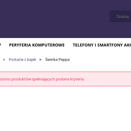
V
PERYFERIA KOMPUTEROWE
TELEFONY I SMARTFONY AK
»
»
Postacie z bajek
Świnka Peppa
eziono produktów spełniających podane kryteria.