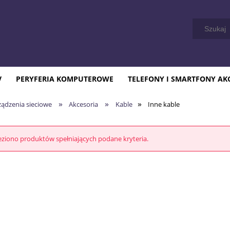
V
PERYFERIA KOMPUTEROWE
TELEFONY I SMARTFONY AK
»
»
»
ządzenia sieciowe
Akcesoria
Kable
Inne kable
eziono produktów spełniających podane kryteria.