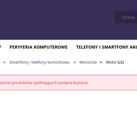
V
PERYFERIA KOMPUTEROWE
TELEFONY I SMARTFONY AK
»
»
»
Smartfony i telefony komórkowe
Motorola
Moto G32
eziono produktów spełniających podane kryteria.