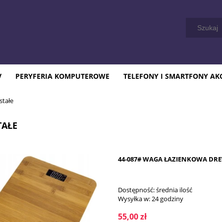
V
PERYFERIA KOMPUTEROWE
TELEFONY I SMARTFONY AK
stałe
TAŁE
44-087# WAGA ŁAZIENKOWA DR
Dostępność:
średnia ilość
Wysyłka w:
24 godziny
55,00 zł