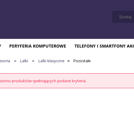
V
PERYFERIA KOMPUTEROWE
TELEFONY I SMARTFONY AK
»
»
»
cesoria
Lalki
Lalki klasyczne
Pozostałe
eziono produktów spełniających podane kryteria.