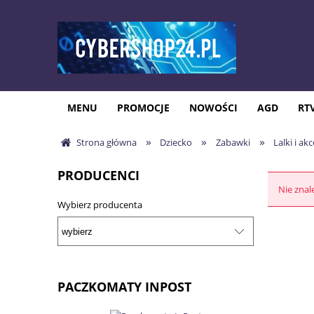
MENU
PROMOCJE
NOWOŚCI
AGD
RT
»
»
»
Strona główna
Dziecko
Zabawki
Lalki i ak
PRODUCENCI
Nie znal
Wybierz producenta
PACZKOMATY INPOST