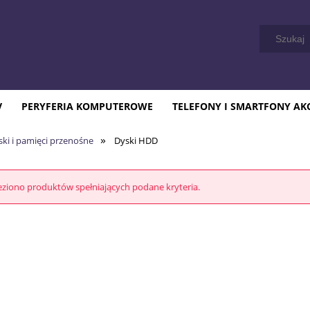
V
PERYFERIA KOMPUTEROWE
TELEFONY I SMARTFONY AK
»
ski i pamięci przenośne
Dyski HDD
eziono produktów spełniających podane kryteria.